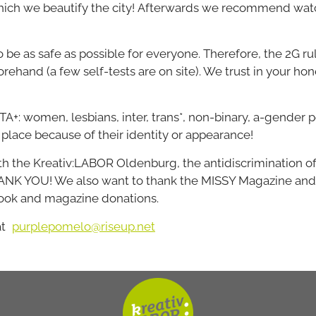
hich we beautify the city! Afterwards we recommend watch
to be as safe as possible for everyone. Therefore, the 2G r
forehand (a few self-tests are on site). We trust in your h
: women, lesbians, inter, trans*, non-binary, a-gender p
place because of their identity or appearance!
th the Kreativ:LABOR Oldenburg, the antidiscrimination of
ANK YOU! We also want to thank the MISSY Magazine and t
book and magazine donations.
at
purplepomelo@riseup.net