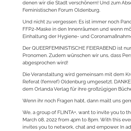
denen wir die Stadt verschönern! Und zum Absc
Feministischen Forum Oldenburg.
Und nicht zu vergessen: Es ist immer noch Pande
FFP2-Maske in den Innenräumen und wenn möglic
Einhaltung der Hygiene- und Coronamaßnahmen 
Der QUEERFEMINISTISCHE FEIERABEND ist nur für
Pronomen. Zudem wünschen wir uns, dass Perso
abgesprochen wird!
Die Veranstaltung wird gemeinsam mit dem Kre
Referat (femref) Oldenburg umgesetzt. DANKE
dem Orlanda Verlag für ihre großzügigen Büc
Wenn ihr noch Fragen habt, dann mailt uns ger
We, a group of FLINTA+, want to invite you to
March 08, 2022 from 4pm to 8pm. With this event
invites you to network, chat and empower. In add