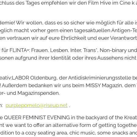
hluss des Tages empfehlen wir den Film Hive im Cine k 
mie! Wir wollen, dass es so sicher wie möglich für alle is
h macht vorher gern einen tagesaktuellen Antigen-Test (
vertrauen wir auf eure Ehrlichkeit und euer Verantwor
 FLINTA+: Frauen, Lesben, Inter, Trans*, Non-binary und
nen aufgrund ihrer Identität oder ihres Aussehens nicht
ativ:LABOR Oldenburg, der Antidiskriminierungsstelle be
! Außerdem bedanken wir uns beim MISSY Magazin, dem V
her- und Magazinspenden.
n:
purplepomelo@riseup.net
.
 the QUEER FEMINIST EVENING in the backyard of the Krea
 we want to offer an alternative form of getting together
ition to a cozy seating area, chic music, some snacks and 