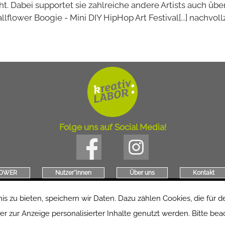
Dabei supportet sie zahlreiche andere Artists auch über
flower Boogie - Mini DIY HipHop Art Festival[...] nachvollzi
Folge uns auf Social Media!
POWER
Nutzer*innen
Über uns
Kontakt
Kulturetage
Jobs
Präambel
zu bieten, speichern wir Daten. Dazu zählen Cookies, die für den
 zur Anzeige personalisierter Inhalte genutzt werden. Bitte beac