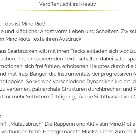
Veröffentlicht in: Kreativ
 das ist Mino Riot!
e und kläglicher Angst vorm Leben und Scheitern. Zwisc
n Mino Riots Texte ihren Ausdruck.
 Saarbrücken will mit ihren Tracks einladen sich wohlzuf
machen. Ihre empowernden Texte schaffen dabei safer​ ​sp
tionen: sich frei fühlen, erhobenen Hauptes durch die S
und mal Trap-Banger, die Instrumentals der progressiven M
ngteppich. So werden verschiedene Dynamiken kreiert, d
u verlernen, patriarchale Strukturen durchbrechen und Priv
 für mehr Selbstermächtigung, für die Sichtbarkeit vo
:
ff: „Mutausbruch“. Die Rapperin und Aktivistin Mino.Riot au
e verbunden habe: Handgemachte Mucke, Liebe zum politi