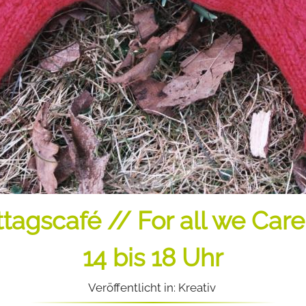
gscafé // For all we Care
14 bis 18 Uhr
Veröffentlicht in: Kreativ